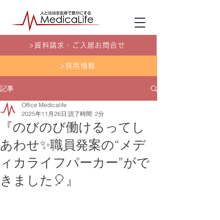
>資料請求・ご入居お問合せ
>採用情報
記事
Office Medicalife
2025年11月26日
読了時間: 2分
『のびのび働けるってし
あわせ✨職員発案の“メデ
ィカライフパーカー”がで
きました🎈』