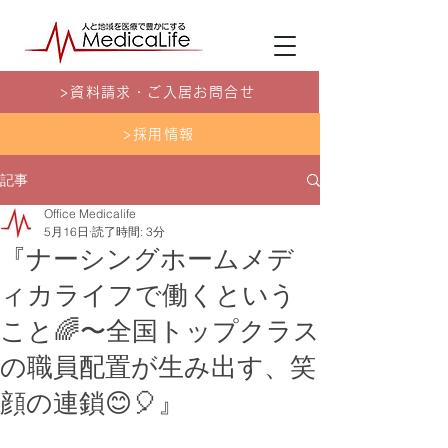
>資料請求・ご入居お問合せ
>採用情報
記事
Office Medicalife
5月16日
読了時間: 3分
『ナーシングホームメデ
ィカライフで働くという
こと🌈〜全国トップクラス
の職員配置が生み出す、笑
顔の連鎖😊🎈』