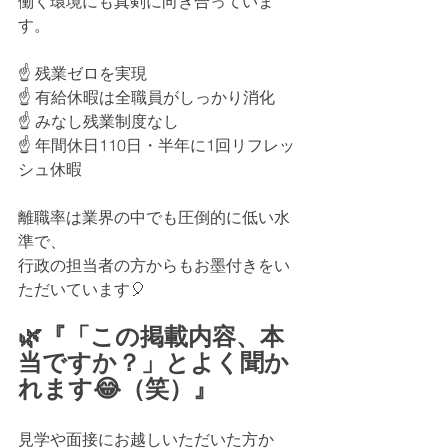
働く環境にも真剣に向き合っていま
す。
☝️ 残業ゼロを実現
☝️ 有給休暇は全職員がしっかり消化
☝️ みなし残業制度なし
☝️ 年間休日110日・半年に1回リフレッ
シュ休暇
離職率は業界の中でも圧倒的に低い水
準で、
行政の担当者の方からもお墨付きをい
ただいています🎈
🌿『「この掲載内容、本
当ですか？」とよく聞か
れます😂（笑）』
見学や面接にお越しいただいた方か