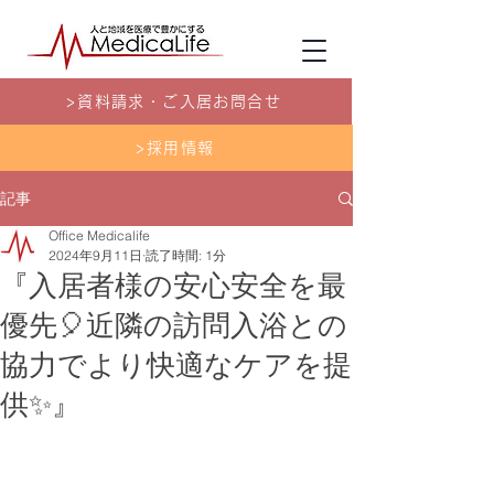
>資料請求・ご入居お問合せ
>採用情報
記事
Office Medicalife
2024年9月11日
読了時間: 1分
『入居者様の安心安全を最
優先🎈近隣の訪問入浴との
協力でより快適なケアを提
供✨』