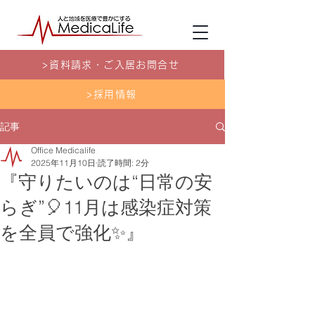
>資料請求・ご入居お問合せ
>採用情報
記事
Office Medicalife
2025年11月10日
読了時間: 2分
『守りたいのは“日常の安
らぎ”🎈11月は感染症対策
を全員で強化✨』