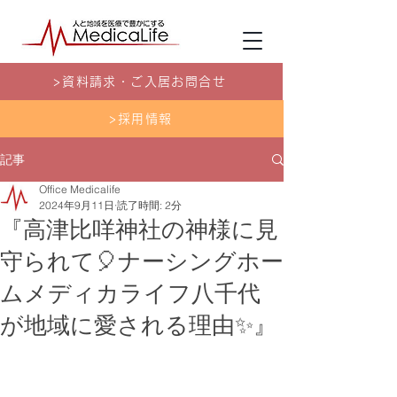
>資料請求・ご入居お問合せ
>採用情報
記事
Office Medicalife
2024年9月11日
読了時間: 2分
『高津比咩神社の神様に見
守られて🎈ナーシングホー
ムメディカライフ八千代
が地域に愛される理由✨』