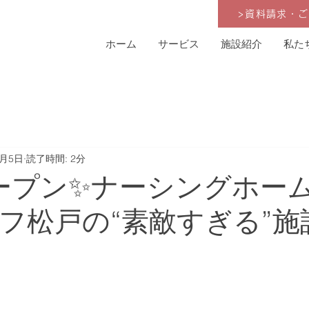
>資料請求・
ホーム
サービス
施設紹介
私た
2月5日
読了時間: 2分
ープン✨ナーシングホー
フ松戸の“素敵すぎる”施