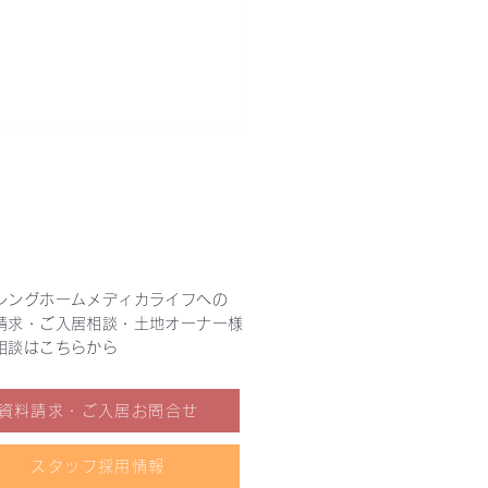
シングホームメディカライフへの
請求・ご入居相談・土地オーナー様
期まで、その人らしく。
相談はこちらから
りケア研修を全職員で実
🌈』
資料請求・ご入居お問合せ
スタッフ採用情報