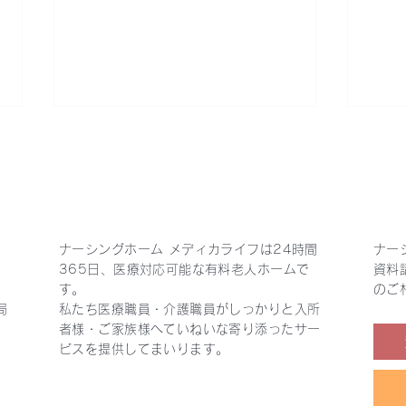
ナーシングホーム メディカライフは24時間
ナー
365日、医療対応可能な有料老人ホームで
資料
ナーシングホームメディカラ
『最
す。
のご
イフ加曽利🎈開業1周年を迎
看取
局
私たち医療職員・介護職員がしっかりと入所
えました🌈
施中
者様・ご家族様へていねいな寄り添ったサー
ビスを提供してまいります。