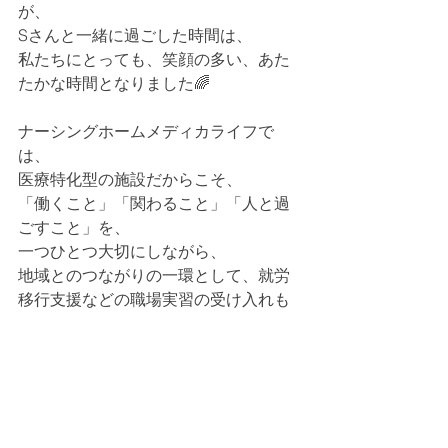
が、
Sさんと一緒に過ごした時間は、
私たちにとっても、笑顔の多い、あた
たかな時間となりました🌈
ナーシングホームメディカライフで
は、
医療特化型の施設だからこそ、
「働くこと」「関わること」「人と過
ごすこと」を、
一つひとつ大切にしながら、
地域とのつながりの一環として、就労
移行支援などの職場実習の受け入れも
行っております🎈
本日は、ナーシングホームメディカラ
イフ八千代施設でのちょっとしたドラ
マのご紹介でした😊
これからも、入居者さまやご家族と私