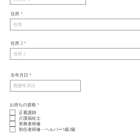
住所
住所 2
生年月日
必
お持ちの資格
*
須
正看護師
項
目
介護福祉士
実務者研修
初任者研修・ヘルパー1級2級