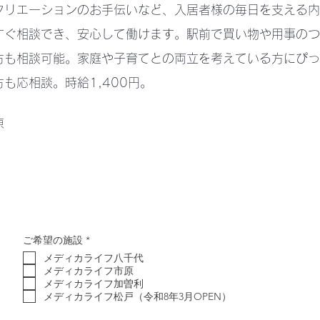
クリエーションのお手伝いなど、入居者様の毎日を支える内
すぐ相談でき、安心して働けます。駅前で買い物や用事のつ
方も相談可能。家庭や子育てとの両立を考えている方にぴっ
も応相談。時給1,400円。
原
必
ご希望の施設
*
須
メディカライフ八千代
項
目
メディカライフ市原
メディカライフ加曽利
メディカライフ松戸（令和8年3月OPEN）