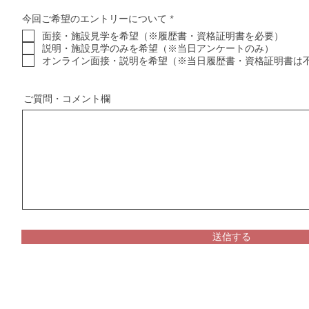
必
今回ご希望のエントリーについて
*
須
面接・施設見学を希望（※履歴書・資格証明書を必要）
項
目
説明・施設見学のみを希望（※当日アンケートのみ）
オンライン面接・説明を希望（※当日履歴書・資格証明書は
ご質問・コメント欄
送信する