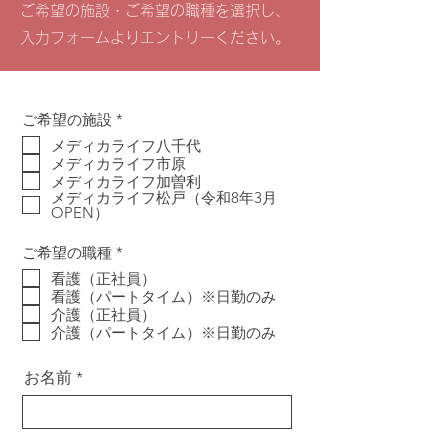
ご希望の施設・ご希望の職種を選択し、
入力フォームよりエントリーください。
必
ご希望の施設
*
須
メディカライフ八千代
項
メディカライフ市原
目
メディカライフ加曽利
メディカライフ松戸（令和8年3月
OPEN）
必
ご希望の職種
*
須
看護（正社員）
項
看護（パートタイム）※日勤のみ
目
介護（正社員）
介護（パートタイム）※日勤のみ
お名前