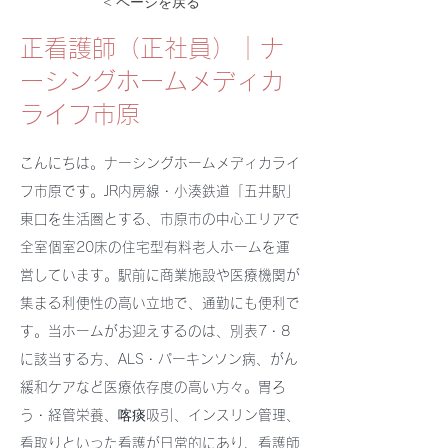
< ページを戻る
正看護師（正社員）｜ナ
ーシングホームメディカ
ライフ市原
こんにちは。ナーシングホームメディカライ
フ市原です。JR内房線・小湊鉄道「五井駅」
東口を生活圏とする、市原市の中心エリアで
全室個室20床の住宅型有料老人ホームを運
営しています。駅前に商業施設や医療機関が
集まる利便性の高い立地で、通勤にも便利で
す。当ホームがお迎えするのは、別表7・8
に該当する方、ALS・パーキンソン病、がん
緩和ケアなど医療依存度の高い方々。胃ろ
う・経管栄養、喀痰吸引、インスリン管理、
看取りといった看護が日常的にあり、看護師