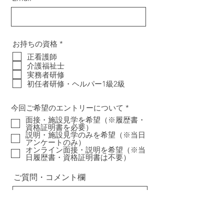
必
お持ちの資格
*
須
正看護師
項
介護福祉士
目
実務者研修
初任者研修・ヘルパー1級2級
必
今回ご希望のエントリーについて
*
須
面接・施設見学を希望（※履歴書・
項
資格証明書を必要）
目
説明・施設見学のみを希望（※当日
アンケートのみ）
オンライン面接・説明を希望（※当
日履歴書・資格証明書は不要）
ご質問・コメント欄