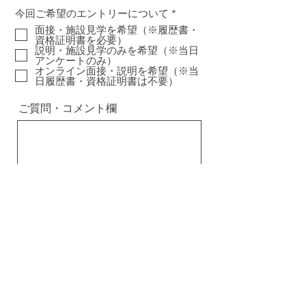
必
今回ご希望のエントリーについて
*
須
面接・施設見学を希望（※履歴書・
項
資格証明書を必要）
目
説明・施設見学のみを希望（※当日
アンケートのみ）
オンライン面接・説明を希望（※当
日履歴書・資格証明書は不要）
ご質問・コメント欄
送信する