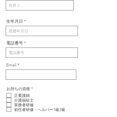
生年月日
電話番号
Email
必
お持ちの資格
*
須
正看護師
項
介護福祉士
目
実務者研修
初任者研修・ヘルパー1級2級