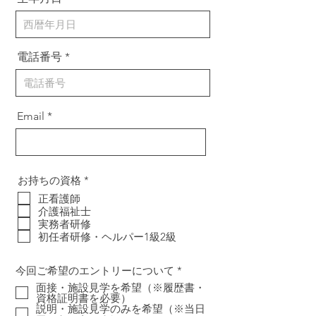
電話番号
Email
必
お持ちの資格
*
須
正看護師
項
介護福祉士
目
実務者研修
初任者研修・ヘルパー1級2級
必
今回ご希望のエントリーについて
*
須
面接・施設見学を希望（※履歴書・
項
資格証明書を必要）
目
説明・施設見学のみを希望（※当日