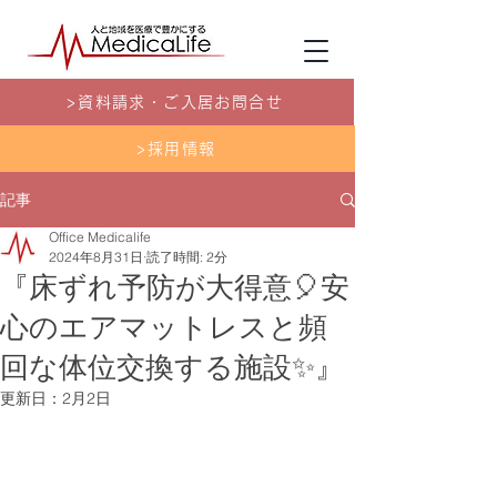
>資料請求・ご入居お問合せ
>採用情報
記事
Office Medicalife
2024年8月31日
読了時間: 2分
『床ずれ予防が大得意🎈安
心のエアマットレスと頻
回な体位交換する施設✨』
更新日：
2月2日